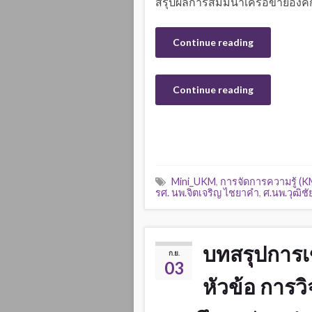
สรุปผลการสัมมนาเครือข่ายองค์กร
Continue reading
Continue reading
Mini_UKM
,
การจัดการความรู้ (K
รศ. นพ.จิตเจริญ ไชยาคำ
,
ศ.นพ.วุฒิช
บทสรุปการเ
ก.ย.
03
หัวข้อ การว