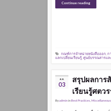
Continue reading
กณฑ์การจำหน่ายหนังสือออก
,
กา
แลกเปลี่ยนเรียนรู้
,
ศูนย์บรรณสารและ
สรุปผลการสั
ต.ค.
03
เรียนรู้ศตวร
By
admin
in
Best Practices
,
Miscellaneous